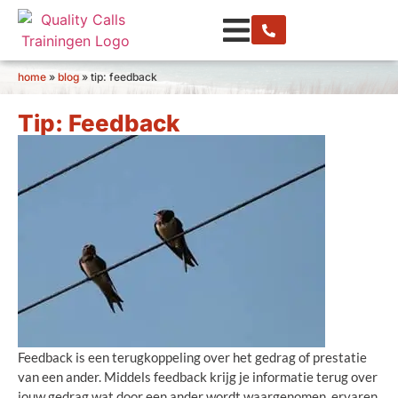
home
»
blog
»
tip: feedback
Tip: Feedback
Feedback is een terugkoppeling over het gedrag of prestatie
van een ander. Middels feedback krijg je informatie terug over
jouw gedrag wat door een ander wordt waargenomen, ervaren