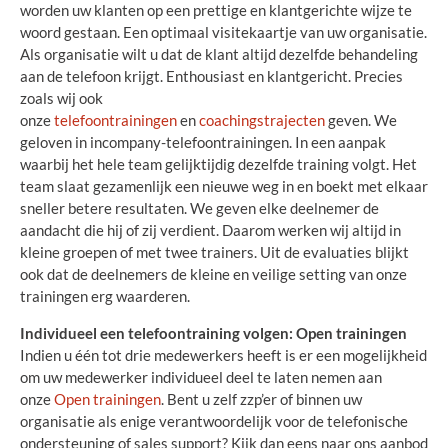
worden uw klanten op een prettige en klantgerichte wijze te
woord gestaan. Een optimaal visitekaartje van uw organisatie.
Als organisatie wilt u dat de klant altijd dezelfde behandeling
aan de telefoon krijgt. Enthousiast en klantgericht. Precies
zoals wij ook
onze
telefoontrainingen
en
coachingstrajecten
geven. We
geloven in incompany-telefoontrainingen. In een aanpak
waarbij het hele team gelijktijdig dezelfde training volgt. Het
team slaat gezamenlijk een nieuwe weg in en boekt met elkaar
sneller betere resultaten. We geven elke deelnemer de
aandacht die hij of zij verdient. Daarom werken wij altijd in
kleine groepen of met twee trainers. Uit de evaluaties blijkt
ook dat de deelnemers de kleine en veilige setting van onze
trainingen erg waarderen.
Individueel een telefoontraining volgen: Open trainingen
Indien u één tot drie medewerkers heeft is er een mogelijkheid
om uw medewerker individueel deel te laten nemen aan
onze
Open trainingen
. Bent u zelf zzp’er of binnen uw
organisatie als enige verantwoordelijk voor de telefonische
ondersteuning of sales support? Kijk dan eens naar ons aanbod