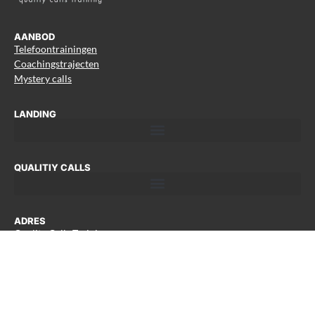
AANBOD
Telefoontrainingen
Coachingstrajecten
Mystery calls
LANDING
QUALITIY CALLS
ADRES
Quality Calls Trainingen
Westfriesedijk 85
1749 CS Warmenhuizen
06-51 71 87 67
Email:
info@qualitycalls-training.nl