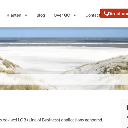
Direct co
Klanten
Blog
Over QC
Contact
ies ook wel LOB (Line of Business) applications genoemd.